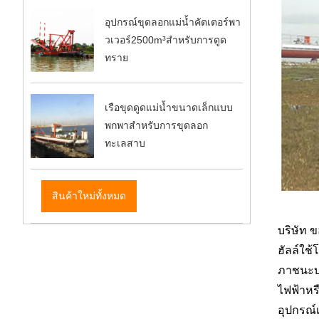
อุปกรณ์ขุดลอกแม่น้ำคัตเตอร์พา
วเวอร์2500m³สำหรับการดูด
ทราย
เรือขุดดูดแม่น้ำขนาดเล็กแบบ
พกพาสำหรับการขุดลอก
ทะเลสาบ
สินค้าใหม่ทั้งหมด
บริษัท ข
ฮัลล์ใช
ภาชนะบร
ไฟฟ้าหร
อุปกรณ์