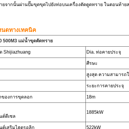
ยจากนั้นผ่านปั๊มขุดขุดไปยังท่อบนเครื่องตัดดูดทราย ในตอนท้าย
หนดทางเทคนิค
 500M3 แม่น้ำขุดตัดทราย
ขุด Shijiazhuang
Dia. ท่อคายประจุ
ศีรษะ
สูงสุด ความสามาร
ระยะการคายประจุ
กของการขุดลอก
18m
1885kW
นต์ดีเซล
ยนต์เสริมไฮดรอลิก
522kW