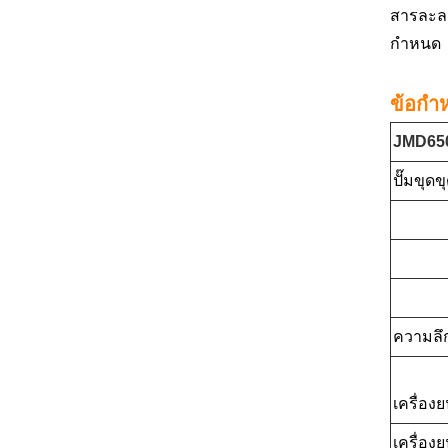
สารละลา
กำหนด
ข้อกำ
JMD650
ปั๊มขุด
ความลึ
เครื่องย
เครื่อง