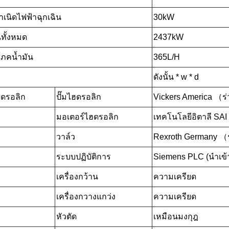
กำเนิดไฟฟ้าฉุกเฉิน
30kW
ทั้งหมด
2437kW
โภคน้ำมัน
365L/H
ดังนั้น * w * d
ดรอลิก
ปั๊มไฮดรอลิก
Vickers America （ร่
มอเตอร์ไฮดรอลิก
เทคโนโลยีอิตาลี SAI
วาล์ว
Rexroth Germany （ร
ระบบปฏิบัติการ
Siemens PLC (นำเข้
เครื่องกว้าน
ความเครียด
เครื่องกวางแกว่ง
ความเครียด
หัวตัด
เหมือนมงกุฎ