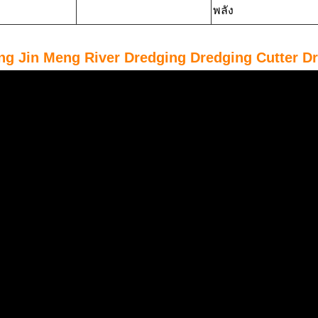
พลัง
ng Jin Meng River Dredging Dredging Cutter D