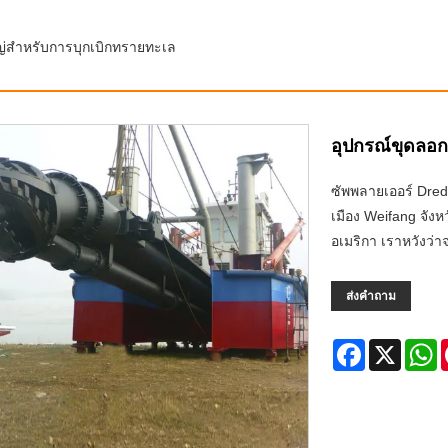
ญ่สำหรับการบุกเบิกทรายทะเล
อุปกรณ์ขุดลอก
ซัพพลายเออร์ Dredg
เมือง Weifang จัง
อเมริกา เราหวังว่
ส่งคำถาม
Facebook
X
W